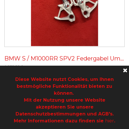
BMW S / M1000RR SPV2 Federgabel Umbau
1.850,00 €
Diese Website nutzt Cookies, um Ihnen
bestmögliche Funktionalität bieten zu
Artikel pro Seite:
12
können.
Mit der Nutzung unsere Website
akzeptieren Sie unsere
Datenschutzbestimmungen und AGB's.
Mehr Informationen dazu finden sie
hier
.
© 2026 mototech -
Datenschutz
-
Impressum