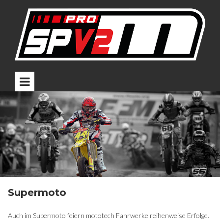
Supermoto
Auch im Supermoto feiern mototech Fahrwerke reihenweise Erfolge.